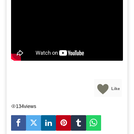
Like
134
views