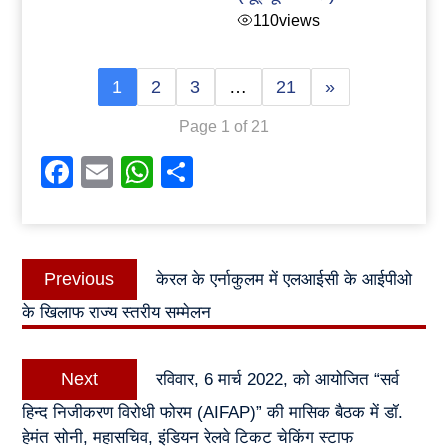
110
views
1
2
3
…
21
»
Page 1 of 21
Facebook
Email
WhatsApp
Share
Post
Previous
Previous
केरल के एर्नाकुलम में एलआईसी के आईपीओ
navigation
post:
के खिलाफ राज्य स्तरीय सम्मेलन
Next
Next
रविवार, 6 मार्च 2022, को आयोजित “सर्व
post:
हिन्द निजीकरण विरोधी फोरम (AIFAP)” की मासिक बैठक में डॉ.
हेमंत सोनी, महासचिव, इंडियन रेलवे टिकट चेकिंग स्टाफ