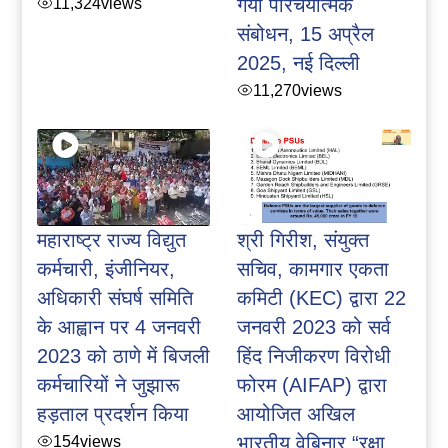
11,324
views
गया परिचयात्मक
संबोधन, 15 अप्रैल
2025, नई दिल्ली
11,270
views
महाराष्ट्र राज्य विद्युत
श्री गिरीश, संयुक्त
कर्मचारी, इंजीनियर,
सचिव, कामगार एकता
अधिकारी संघर्ष समिति
कमिटी (KEC) द्वारा 22
के आह्वान पर 4 जनवरी
जनवरी 2023 को सर्व
2023 को ठाणे में बिजली
हिंद निजीकरण विरोधी
कर्मचारियों ने जुझारू
फोरम (AIFAP) द्वारा
हड़ताल प्रदर्शन किया
आयोजित अखिल
154
views
भारतीय वेबिनार “रक्षा,