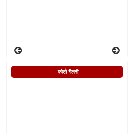
फोटो गैलरी