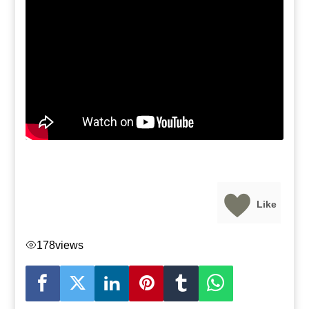
Like
178
views