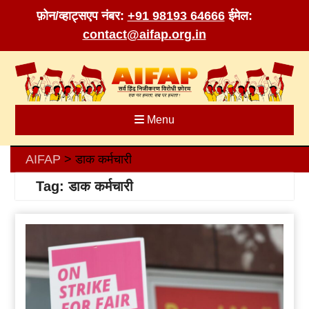
फ़ोन/व्हाट्सएप नंबर:
+91 98193 64666
ईमेल:
contact@aifap.org.in
Skip
to
content
Menu
AIFAP
डाक कर्मचारी
>
Tag:
डाक कर्मचारी