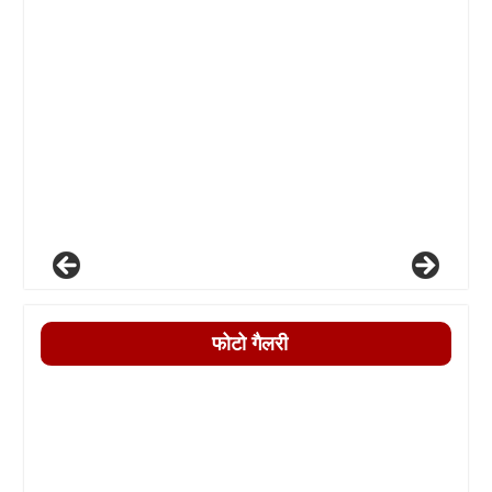
फोटो गैलरी