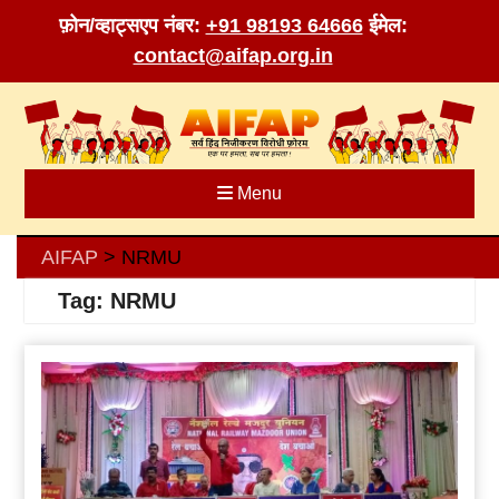
फ़ोन/व्हाट्सएप नंबर:
+91 98193 64666
ईमेल:
contact@aifap.org.in
Skip
to
content
Menu
AIFAP
NRMU
>
Tag:
NRMU