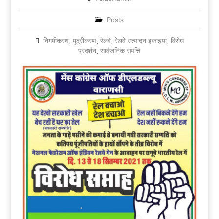
Posts
निगमीकरण
,
मुद्रीकरण
,
रेलवे
,
रेलवे उत्पादन इकाइयां
,
विरोध
प्रदर्शन
,
सार्वजनिक संपत्ति