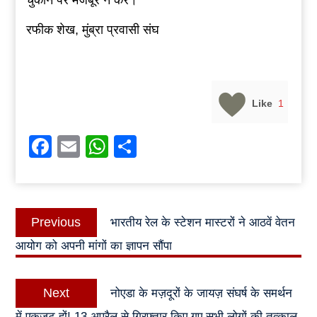
चुकाने पर मजबूर न करें।
रफीक शेख, मुंब्रा प्रवासी संघ
Like
1
Facebook
Email
WhatsApp
Share
Post
Previous
Previous
भारतीय रेल के स्टेशन मास्टरों ने आठवें वेतन
navigation
post:
आयोग को अपनी मांगों का ज्ञापन सौंपा
Next
Next
नोएडा के मज़दूरों के जायज़ संघर्ष के समर्थन
post:
में एकजुट हों! 13 अप्रैल से गिरफ्तार किए गए सभी लोगों की तत्काल