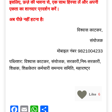
इसलिए
,
फ़र्ज़
की
भावना
से
,
एक
साथ
हिस्सा
लें
और
अपनी
एकता
का
शानदार
प्रदर्शन
करें।
अब
पीछे
नहीं
हटना
है
!
विश्वास काटकर,
संयोजक
मोबाइल नंबर 9821004233
पब्लिशर: विश्वास काटकर, संयोजक, सरकारी,निम-सरकारी,
शिक्षक, शिक्षकेतर कर्मचारी समन्वय समिति, महाराष्ट्र
Like
6
Facebook
Email
WhatsApp
Share