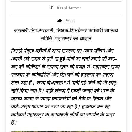
AifapLAuthor
Posts
सरकारी-निम-सरकारी, शिक्षक-शिक्षकेतर कर्मचारी समन्वय
समिति, महाराष्ट्र का आह्वान
पिछले
पंद्रह
महीनों
में
राज्य
सरकार
का
ध्यान
खींचने
और
अपनी
लंबे
समय
से
पूरी ना हुई
मांगों
पर
चर्चा
करने
की
बार
–
बार
की
कोशिशों
के
नाकाम
रहने
की
वजह
से
,
महाराष्ट्र
राज्य
सरकार
के
कर्मचारियों
और
शिक्षकों
को
हड़ताल
का
सहारा
लेना
पड़ा
है।
राज्य
विधानसभा
में
मानी
गई
मांगों
को
भी
लागू
नहीं
किया
गया
है।
बड़ी
संख्या
में
खाली
जगहों
को
भरने
के
बजाय
ज़्यादा
से
ज़्यादा
कर्मचारियों
को
ठेके
या
दैनिक
और
पार्ट
–
टाइम
आधार
पर
रखा
जा
रहा
है।
हड़ताल
कर
रहे
कर्मचा
री
महाराष्ट्र
के
कामकाजी
लोगों
का
समर्थन
के पात्र
हैं
।