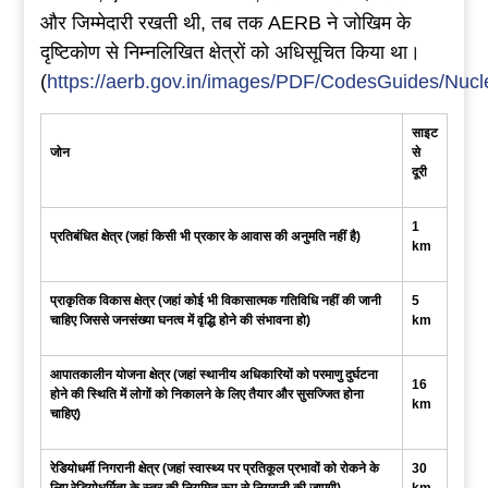
और जिम्मेदारी रखती थी, तब तक AERB ने जोखिम के
दृष्टिकोण से निम्नलिखित क्षेत्रों को अधिसूचित किया था।
(
https://aerb.gov.in/images/PDF/CodesGuides/Nucle
साइट
जोन
से
दूरी
1
प्रतिबंधित
क्षेत्र
(
जहां
किसी
भी
प्रकार
के
आवास
की
अनुमति
नहीं
है
)
km
प्राकृतिक
विकास
क्षेत्र
(
जहां
कोई
भी
विकासात्मक
गतिविधि
नहीं
की
जानी
5
चाहिए
जिससे
जनसंख्या
घनत्व
में
वृद्धि
होने
की
संभावना
हो
)
km
आपातकालीन
योजना
क्षेत्र
(
जहां
स्थानीय
अधिकारियों
को
परमाणु
दुर्घटना
16
होने
की
स्थिति
में
लोगों
को
निकालने
के
लिए
तैयार
और
सुसज्जित
होना
km
चाहिए
)
रेडियोधर्मी
निगरानी
क्षेत्र
(
जहां
स्वास्थ्य
पर
प्रतिकूल
प्रभावों
को
रोकने
के
30