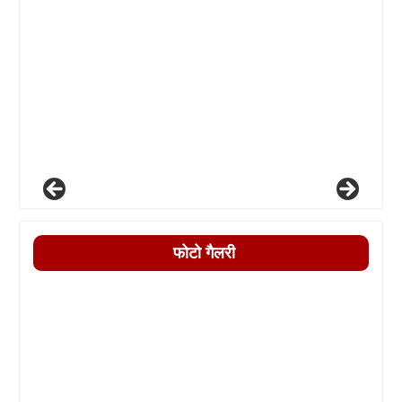
फोटो गैलरी