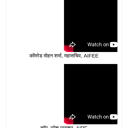
कॉमरेड मोहन शर्मा, महासचिव, AIFEE
कॉम. रमेश पाराशर, AIPF