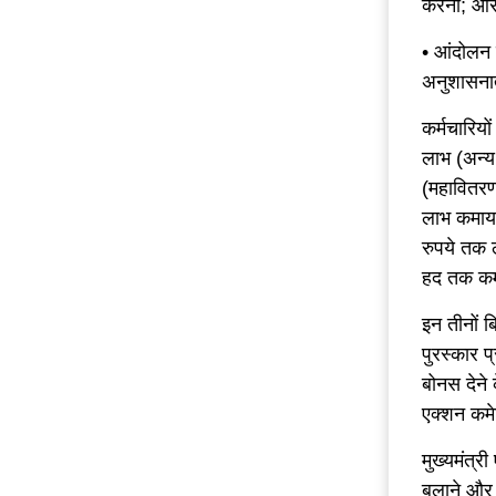
करना; औ
• आंदोलन 
अनुशासनात्
कर्मचारिय
लाभ (अन्य
(महावितरण
लाभ कमाया
रुपये तक ल
हद तक कम 
इन तीनों ब
पुरस्कार प्
बोनस देने 
एक्शन कमे
मुख्यमंत्र
बुलाने और