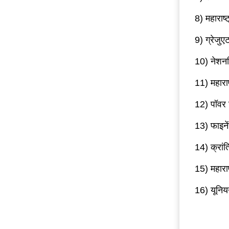
8) महाराष्
9) ग्रेज
10) नेशनलि
11) महाराष
12) पॉवर 
13) फाइनें
14) क्रां
15) महाराष
16) यूनिय