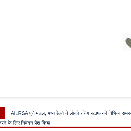
ok
pp
Previous
AILRSA पुणे मंडल, मध्य रेलवे ने लोको रनिंग स्टाफ की विभिन्न सम
n
post:
करने के लिए निवेदन पेश किया