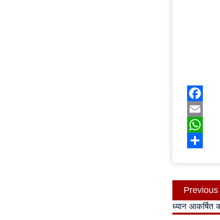
Facebo
Email
WhatsA
Share
Post
Previous
navigatio
ध्यान आकर्षित 