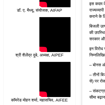
इस कदम के 
राज्यव्या
डॉ. ए. मैथ्यू, संयोजक, AIFAP
कराने के 
बिजली उत्प
की उपस्थि
सरकार और
इन विरोध प
निम्नलिखित
श्री शैलेंद्र दुबे, अध्यक्ष, AIPEF
– बोनस और
– तीनों ब
से) पर रो
– संकटग्र
सीमा बढ़ान
कॉमरेड मोहन शर्मा, महासचिव, AIFEE