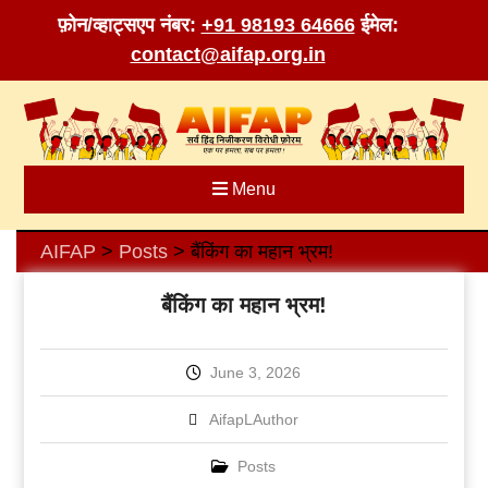
फ़ोन/व्हाट्सएप नंबर:
+91 98193 64666
ईमेल:
contact@aifap.org.in
Skip
to
content
Menu
AIFAP
Posts
बैंकिंग का महान भ्रम!
>
>
बैंकिंग का महान भ्रम!
June 3, 2026
AifapLAuthor
Posts