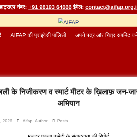
व्हाट्सएप नंबर:
+91 98193 64666
ईमेल:
contact@aifap.org.
ं
AIFAP की प्राइवेसी पॉलिसी
अपने पत्र और चित्र सबमिट करे
जली के निजीकरण व स्मार्ट मीटर के ख़िलाफ़ जन-जाग
अभियान
, 2026
AifapLAuthor
Posts
मज़दूर एकता कमेटी के संवाददाता की रिपोर्ट