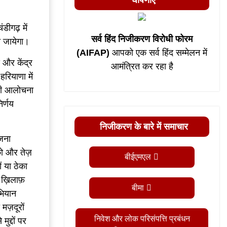
घोषणाएं
डीगढ़ में
सर्व हिंद निजीकरण विरोधी फोरम
ा जायेगा।
(AIFAP)
आपको एक सर्व हिंद सम्मेलन में
ड और केंद्र
आमंत्रित कर रहा है
हरियाणा में
कड़ी आलोचना
र्णय
निजीकरण के बारे में समाचार
ोजना
 को और तेज़
बीईएमएल
ों या ठेका
के ख़िलाफ़
बीमा
भियान
 मज़दूरों
निवेश और लोक परिसंपत्ति प्रबंधन
ुद्दों पर