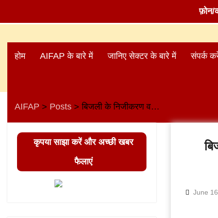
फ़ोन/
Skip
to
होम
AIFAP के बारे में
जानिए सेक्टर के बारे में
संपर्क करे
content
AIFAP
Posts
बिजली के निजीकरण व स्मार्ट मीटर के ख़िलाफ़ जन-जागृति अभियान
>
>
कृपया साझा करें और अच्छी खबर
बि
फैलाएं
June 16