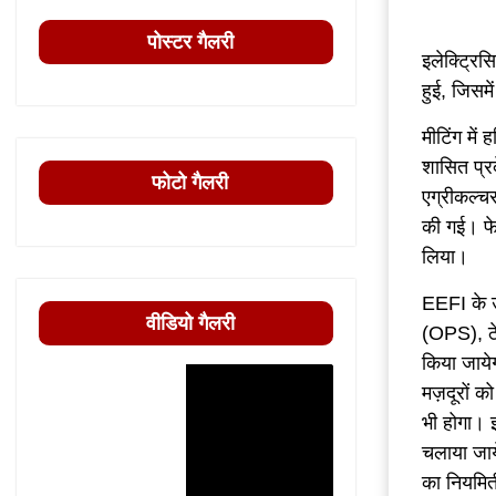
पोस्टर गैलरी
इलेक्ट्रि
हुई, जिसम
मीटिंग में
शासित प्रद
फोटो गैलरी
एग्रीकल्च
की गई। फे
लिया।
EEFI के उप
वीडियो गैलरी
(OPS), ठे
किया जायेगा
मज़दूरों क
भी होगा। 
चलाया जाये
का नियमिती