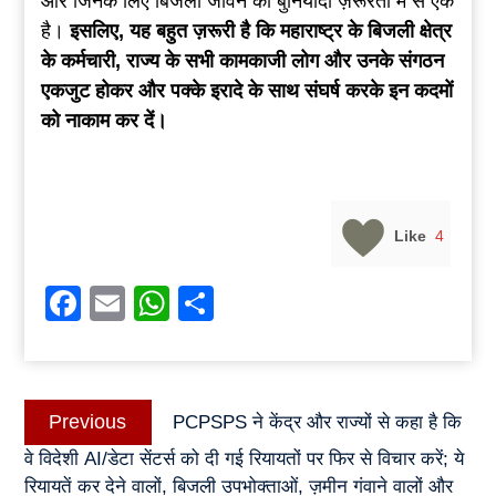
और जिनके लिए बिजली जीवन की बुनियादी ज़रूरतों में से एक
है।
इसलिए
,
यह
बहुत
ज़रूरी
है
कि
महाराष्ट्र
के
बिजली
क्षेत्र
के
कर्मचारी
,
राज्य
के
सभी
कामकाजी
लोग
और
उनके
संगठन
एकजुट
होकर
और
पक्के
इरादे
के
साथ
संघर्ष
करके
इन
कदमों
को
नाकाम
कर
दें
।
Like
4
Facebook
Email
WhatsApp
Share
Post
Previous
Previous
PCPSPS ने केंद्र और राज्यों से कहा है कि
navigation
post:
वे विदेशी AI/डेटा सेंटर्स को दी गई रियायतों पर फिर से विचार करें; ये
रियायतें कर देने वालों, बिजली उपभोक्ताओं, ज़मीन गंवाने वालों और