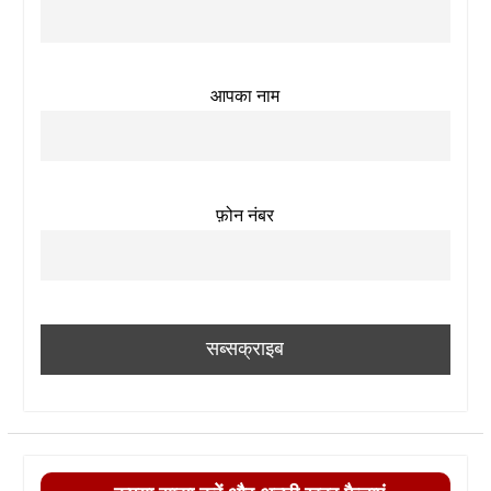
आपका नाम
फ़ोन नंबर