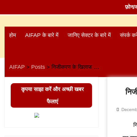
फ़ोन/
Skip
to
होम
AIFAP के बारे में
जानिए सेक्टर के बारे में
संपर्क करे
content
AIFAP
Posts
निजीकरण के खिलाफ बैंक कर्मचारियों की दो दिन की हड़ताल
>
>
कृपया साझा करें और अच्छी खबर
निज
फैलाएं
Decemb
न