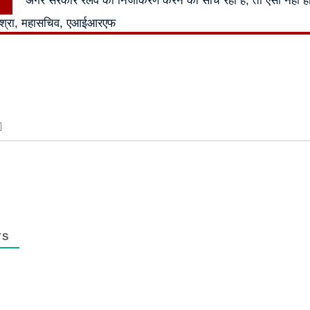
अगर सरकार रेलवे का निजीकरण करने की सोच रही है, तो ऐसा नहीं हो
post:
िश्रा, महासचिव, एआईआरएफ
TS