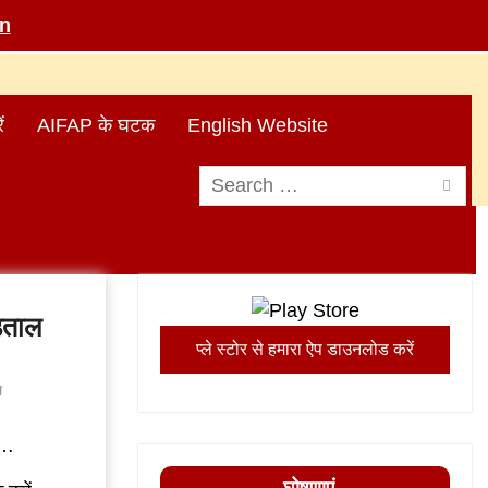
in
ं
AIFAP के घटक
English Website
Search
for:
़ताल
प्ले स्टोर से हमारा ऐप डाउनलोड करें
ल
ल…