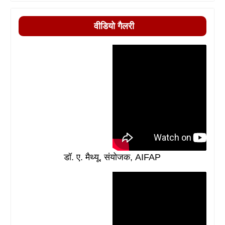
वीडियो गैलरी
डॉ. ए. मैथ्यू, संयोजक, AIFAP