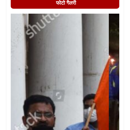
फोटो गैलरी