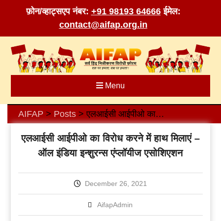
फ़ोन/व्हाट्सएप नंबर:
+91 98193 64666
ईमेल:
contact@aifap.org.in
Skip
to
content
Menu
AIFAP
Posts
एलआईसी आईपीओ का विरोध करने में हाथ मिलाएं – ऑल इंडिया इन्शुरन्स एंप्लॉयीज एसोशिएशन
>
>
एलआईसी आईपीओ का विरोध करने में हाथ मिलाएं –
ऑल इंडिया इन्शुरन्स एंप्लॉयीज एसोशिएशन
December 26, 2021
AifapAdmin