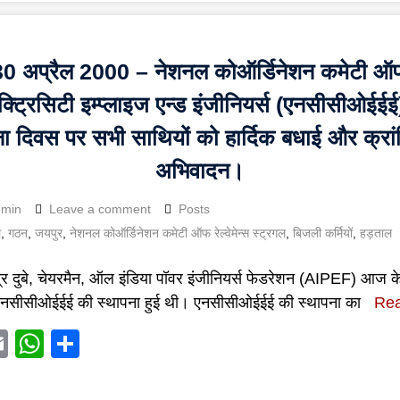
30 अप्रैल 2000 – नेशनल कोऑर्डिनेशन कमेटी ऑ
क्ट्रिसिटी इम्प्लाइज एन्ड इंजीनियर्स (एनसीसीओईईई
ना दिवस पर सभी साथियों को हार्दिक बधाई और क्रां
अभिवादन।
dmin
Leave a comment
Posts
ल
,
गठन
,
जयपुर
,
नेशनल कोऑर्डिनेशन कमेटी ऑफ रेल्वेमेन्स स्ट्रगल
,
बिजली कर्मियों
,
हड़ताल
न्द्र दुबे, चेयरमैन, ऑल इंडिया पॉवर इंजीनियर्स फेडरेशन (AIPEF) आज क
 एनसीसीओईईई की स्थापना हुई थी। एनसीसीओईईई की स्थापना का
Re
acebook
Email
WhatsApp
Share