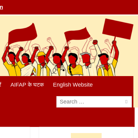
in
ं
AIFAP के घटक
English Website
Search
for: