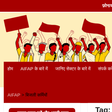
फ़ोन/
Skip
to
content
होम
AIFAP के बारे में
जानिए सेक्टर के बारे में
संपर्क करे
AIFAP
बिजली कर्मियों
>
Tag