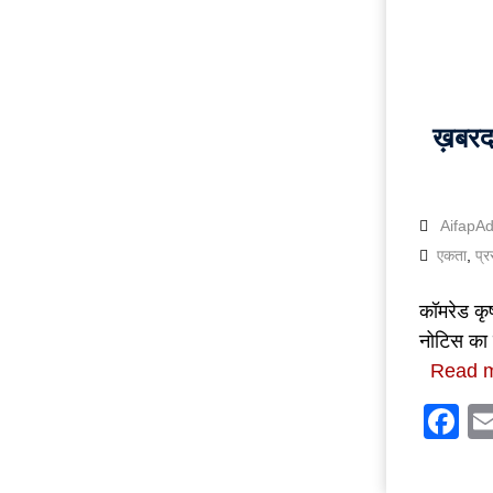
ख़बरदा
AifapA
एकता
,
प्
कॉमरेड कृष
नोटिस का ह
Read 
F