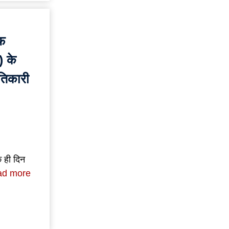
फ
) के
तिकारी
े ही दिन
ad more