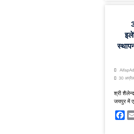
इले
स्थाप
AifapA
30 अप्रै
श्री शैले
जयपुर में
F