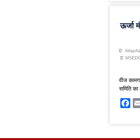
ऊर्जा म
AifapA
MSEDC
वीज कामगा
समिति का 
F