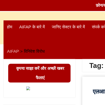
फ़ोन/
Skip
to
होम
AIFAP के बारे में
जानिए सेक्टर के बारे में
संपर्क करे
content
AIFAP
विनिवेश विरोध
>
Tag
कृपया साझा करें और अच्छी खबर
फैलाएं
एलआई