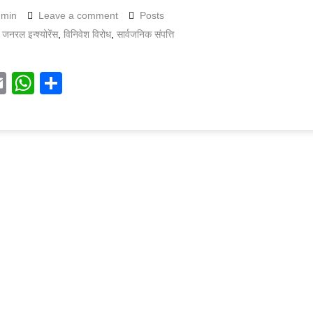
dmin
Leave a comment
Posts
,
जनरल इन्श्योरेंस
,
विनिवेश विरोध
,
सार्वजनिक संपत्ति
acebook
Email
WhatsApp
Share