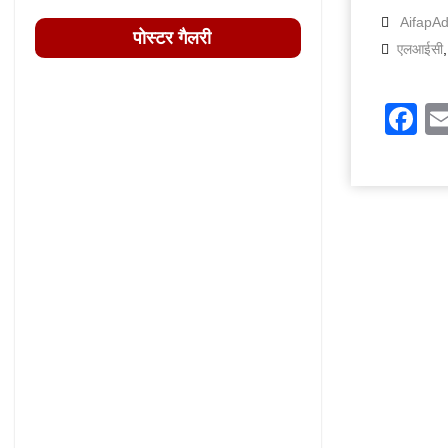
AifapA
पोस्टर गैलरी
एलआईसी
F