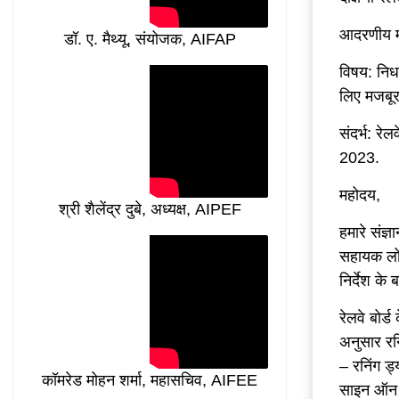
आदरणीय 
डॉ. ए. मैथ्यू, संयोजक, AIFAP
विषय: निर्
लिए मजबूर
संदर्भ: र
2023.
महोदय,
श्री शैलेंद्र दुबे, अध्यक्ष, AIPEF
हमारे संज
सहायक लोक
निर्देश के
रेलवे बोर्
अनुसार रनि
– रनिंग ड्य
कॉमरेड मोहन शर्मा, महासचिव, AIFEE
साइन ऑन 