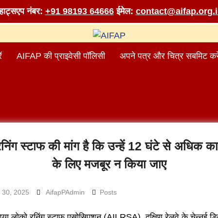
व्हाट्सएप नंबर:
+91 98193 64666
ईमेल:
contact@aifap.org.
ं
AIFAP की प्राइवेसी पॉलिसी
अपने पत्र और चित्र सबमिट करे
निंग स्टाफ की मांग है कि उन्हें 12 घंटे से अधिक क
के लिए मजबूर न किया जाए
 30, 2025
AifapPAdmin
Posts
या लोको रनिंग स्टाफ एसोसिएशन (AILRSA), दक्षिण रेलवे के चेन्नई ड