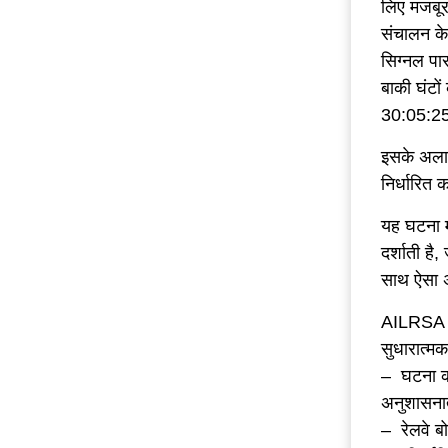
लिए मजबूर 
संचालन के 
सिग्नल पास
बाकी घंटों
30:05:25…
इसके अलाव
निर्धारित
यह घटना म
दर्शाती ह
साथ ऐसा अ
AILRSA चे
सुधारात्मक
– घटना की 
अनुशासनात
– रेलवे बो