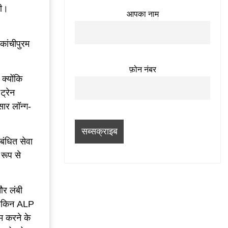
ती।
आपका नाम
 कांचीपुरम
फ़ोन नंबर
क्योंकि
ट्रेन
ार लॉन्ग-
बंधित सेवा
रूप से
और लंबी
, लेकिन ALP
ाम करने के