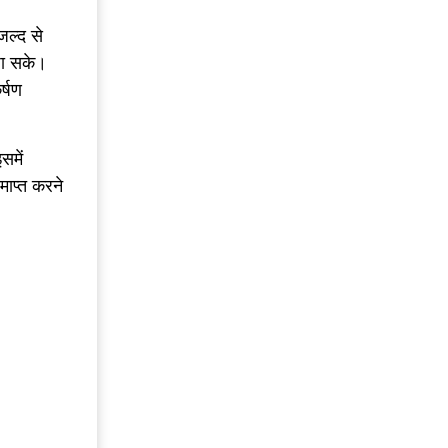
जल्द से
जा सके।
र्षण
समें
माप्त करने