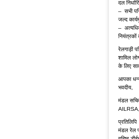
दल निर्धा
– सभी परिच
जल्द कार्
– अत्यधिक 
नियंत्रकों
रेलगाड़ी प
शामिल लोगो
के लिए सा
आपका धन्
भवदीय,
मंडल सचि
AILRSA, 
प्रतिलिपि
मंडल रेल
वरिष्ठ ड