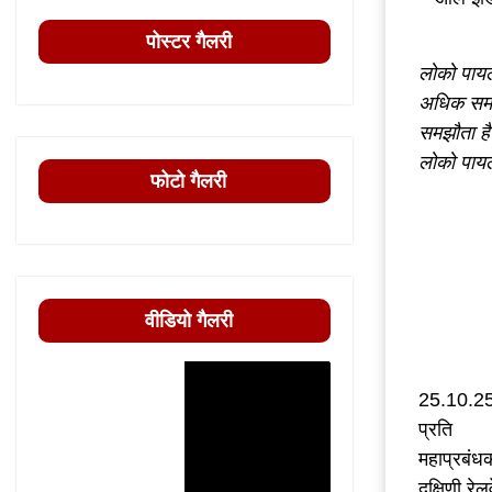
पोस्टर गैलरी
लोको पायल
अधिक समय त
समझौता ह
लोको पायलट
फोटो गैलरी
वीडियो गैलरी
25.10.2
प्रति
महाप्रबंध
दक्षिणी रेल