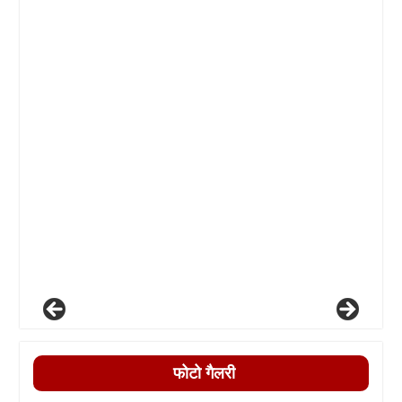
फोटो गैलरी