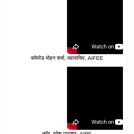
कॉमरेड मोहन शर्मा, महासचिव, AIFEE
कॉम. रमेश पाराशर, AIPF